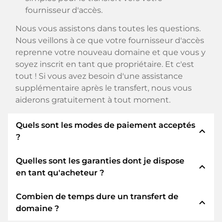
fournisseur d'accès.
Nous vous assistons dans toutes les questions.
Nous veillons à ce que votre fournisseur d'accès
reprenne votre nouveau domaine et que vous y
soyez inscrit en tant que propriétaire. Et c'est
tout ! Si vous avez besoin d'une assistance
supplémentaire après le transfert, nous vous
aiderons gratuitement à tout moment.
Quels sont les modes de paiement acceptés
expand_less
?
Quelles sont les garanties dont je dispose
Nous utilisons SEPA comme paiement anticipé
expand_less
en tant qu'acheteur ?
et utilisons STRIPE comme prestataire de
services de paiement pour les modes de
Combien de temps dure un transfert de
paiement disponibles tels que : Cartes de crédit,
En tant qu'acheteur, nous vous garantissons
expand_less
domaine ?
PayPal, Klarna, ApplePay, GooglePay, Alipay ou
toujours les sécurités suivantes. Nous nous en
fournisseurs locaux.
portons garants avec notre nomn: